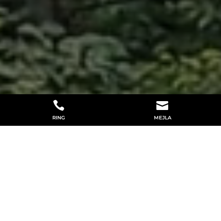


RING
MEJLA
MED PASSION
FÖR TRÄDARBETEN